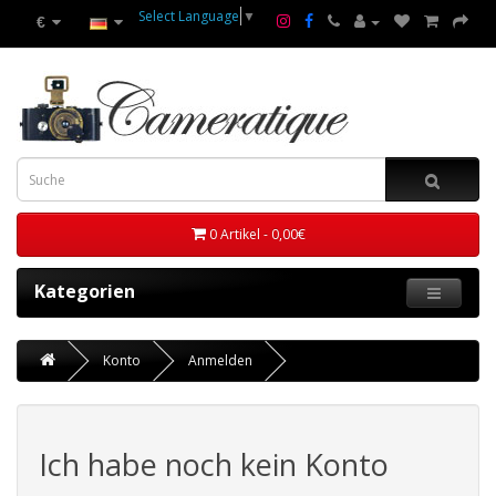
Select Language
▼
€
0 Artikel - 0,00€
Kategorien
Konto
Anmelden
Ich habe noch kein Konto