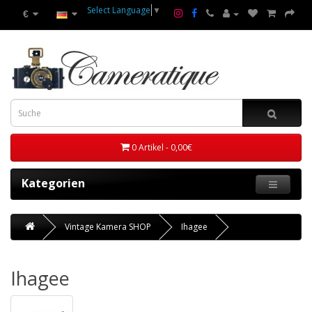
Select Language
▼
€
0 Artikel - 0,00€
Kategorien
Vintage Kamera SHOP
Ihagee
Ihagee